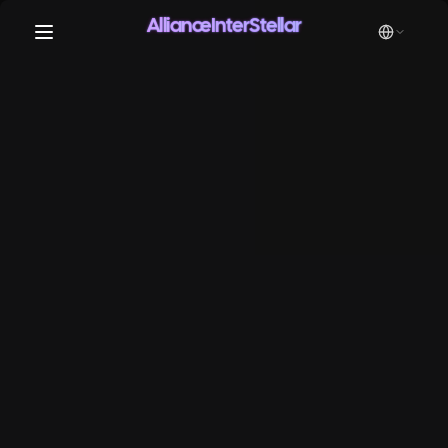
AllianceInterStellar